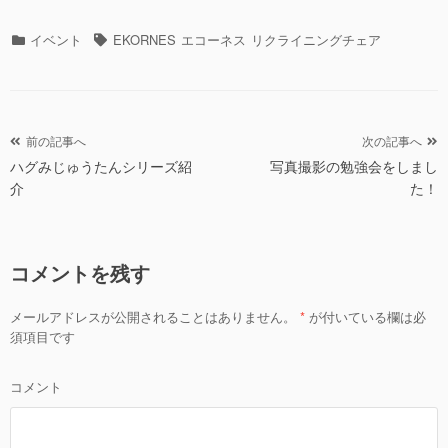
カ
タ
イベント
EKORNES
エコーネス
リクライニングチェア
テ
グ
ゴ
リ
ー
投
前の記事へ
次の記事へ
ハグみじゅうたんシリーズ紹
写真撮影の勉強会をしまし
稿
介
た！
ナ
ビ
ゲ
コメントを残す
ー
シ
メールアドレスが公開されることはありません。
*
が付いている欄は必
ョ
須項目です
ン
コメント