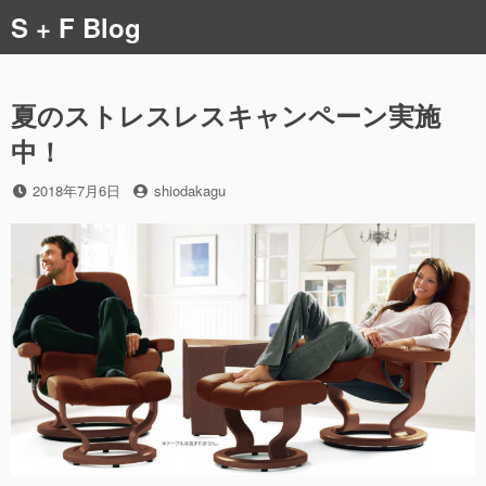
コ
S + F Blog
ン
テ
ン
ツ
夏のストレスレスキャンペーン実施
へ
中！
ス
キ
投
投
2018年7月6日
shiodakagu
ッ
稿
稿
プ
日
者