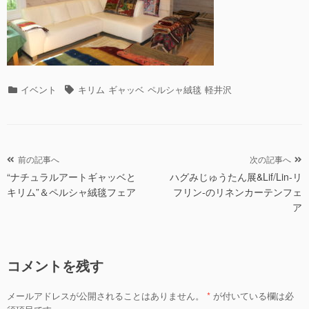
カ
タ
イベント
キリム
ギャッベ
ペルシャ絨毯
軽井沢
テ
グ
ゴ
リ
ー
投
前の記事へ
次の記事へ
“ナチュラルアートギャッベと
ハグみじゅうたん展&Lif/Lin-リ
稿
キリム”＆ペルシャ絨毯フェア
フリン-のリネンカーテンフェ
ナ
ア
ビ
ゲ
ー
コメントを残す
シ
ョ
メールアドレスが公開されることはありません。
*
が付いている欄は必