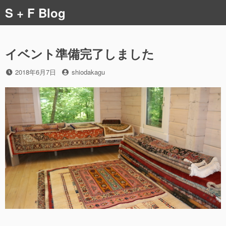
コ
S + F Blog
ン
テ
ン
ツ
イベント準備完了しました
へ
ス
投
投
2018年6月7日
shiodakagu
稿
稿
キ
日
者
ッ
プ