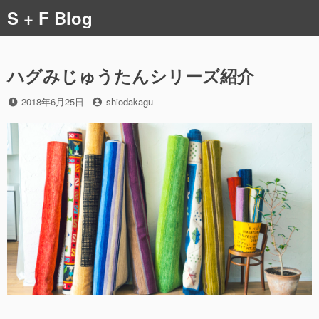
コ
S + F Blog
ン
テ
ン
ツ
ハグみじゅうたんシリーズ紹介
へ
ス
投
投
2018年6月25日
shiodakagu
稿
稿
キ
日
者
ッ
プ