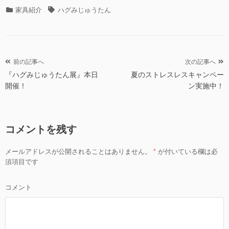
カ
タ
家具紹介
ハグみじゅうたん
テ
グ
ゴ
リ
ー
投
前の記事へ
次の記事へ
『ハグみじゅうたん展』本日
夏のストレスレスキャンペー
稿
開催！
ン実施中！
ナ
ビ
ゲ
コメントを残す
ー
シ
メールアドレスが公開されることはありません。
*
が付いている欄は必
ョ
須項目です
ン
コメント